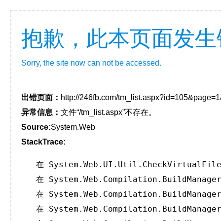
抱歉，此本页面发生
Sorry, the site now can not be accessed.
出错页面：
http://246fb.com/tm_list.aspx?id=105&page=
异常信息：
文件“/tm_list.aspx”不存在。
Source:
System.Web
StackTrace:
   在 System.Web.UI.Util.CheckVirtualFile
   在 System.Web.Compilation.BuildManager
   在 System.Web.Compilation.BuildManager
   在 System.Web.Compilation.BuildManager