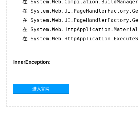
   在 System.Web.Compilation.BuildManager
   在 System.Web.UI.PageHandlerFactory.Ge
   在 System.Web.UI.PageHandlerFactory.Ge
   在 System.Web.HttpApplication.Material
   在 System.Web.HttpApplication.ExecuteS
InnerException:
进入官网