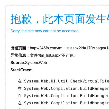
抱歉，此本页面发生
Sorry, the site now can not be accessed.
出错页面：
http://246fb.com/tm_list.aspx?id=170&page=
异常信息：
文件“/tm_list.aspx”不存在。
Source:
System.Web
StackTrace:
   在 System.Web.UI.Util.CheckVirtualFile
   在 System.Web.Compilation.BuildManager
   在 System.Web.Compilation.BuildManager
   在 System.Web.Compilation.BuildManager