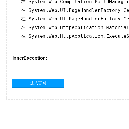
   在 System.Web.Compilation.BuildManager
   在 System.Web.UI.PageHandlerFactory.Ge
   在 System.Web.UI.PageHandlerFactory.Ge
   在 System.Web.HttpApplication.Material
   在 System.Web.HttpApplication.ExecuteS
InnerException:
进入官网